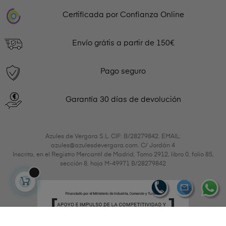
Certificada por Confianza Online
Envío grátis a partir de 150€
Pago seguro
Garantía 30 días de devolución
Azules de Vergara S.L. CIF: B/28279842. EMAIL:
azules@azulesdevergara.com. C/ Jordán 4
Inscrita, en el Registro Mercantil de Madrid, Tomo 2912, libro 0, folio 85,
sección 8, hoja M-49971 B/28279842