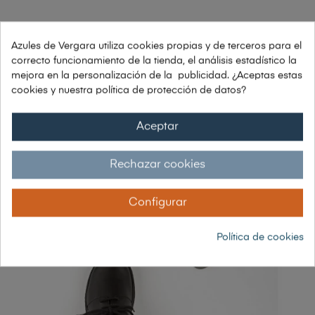
Azules de Vergara utiliza cookies propias y de terceros para el
correcto funcionamiento de la tienda, el análisis estadístico la
mejora en la personalización de la publicidad. ¿Aceptas estas
ZAPATO DE SEGURIDAD NO...
cookies y nuestra política de protección de datos?
63,65 €
42,08 € sin IVA
Aceptar
50,92 € con IVA
Rechazar cookies
-20%
Configurar
Política de cookies