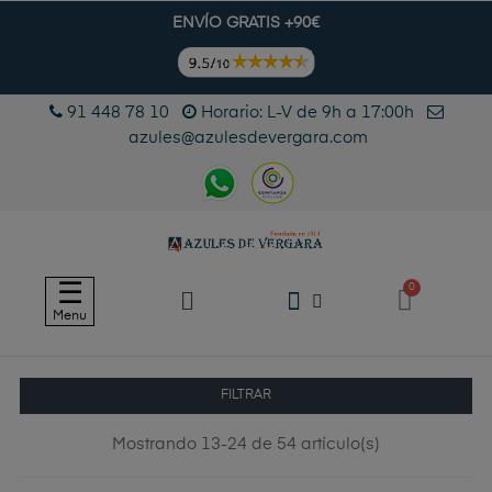
ENVÍO GRATIS +90€
91 448 78 10
Horario: L-V de 9h a 17:00h
azules@azulesdevergara.com
Navegación
☰
de
Menu
palanca
FILTRAR
Mostrando 13-24 de 54 artículo(s)