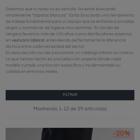
Sabemos que tu tarea no es sencilla. No estás buscando
simplemente "zapatos blancos". Estás buscando una herramienta
de trabajo fundamental para un equipo que se enfrenta a jornadas
largas y normativas de higiene muy estrictas. En Azules de
Vergara llevamos más de 100 años como distribuidores expertos
en
vestuario laboral
, entendiendo perfectamente la diferencia
técnica entre cada necesidad del sector.
En esta sección no vas a encontrar un catálogo infinito sin criterio.
Lo que hemos hecho es una selección experta donde cada
modelo cumple una función específica y ha demostrado su
calidad en entornos reales.
FILTRAR
Mostrando 1-12 de 29 artículo(s)
-20%