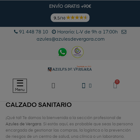
ENVÍO GRATIS +90€
91 448 78 10
Horario: L-V de 9h a 17:00h
azules@azulesdevergara.com
Navegación
☰
de
Menu
palanca
CALZADO SANITARIO
¡Qué tal! Te damos la bienvenida a la sección profesional de
Azules de Vergara
. Si estás aquí, es probable que seas la persona
encargada de gestionar las compras, la logística o la prevención
de riesgos de un centro de salud, una clínica o un laboratorio.