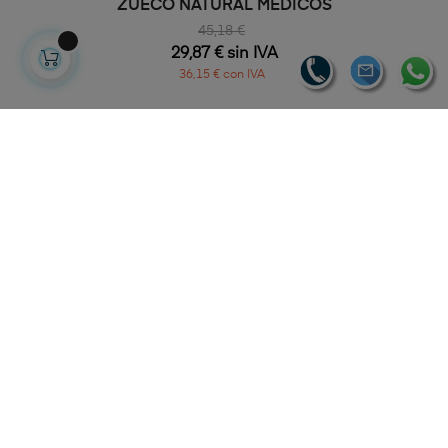
ZUECO NATURAL MEDICOS
45,18 €
29,87 € sin IVA
36,15 € con IVA
-20%
FUERA DE STOCK