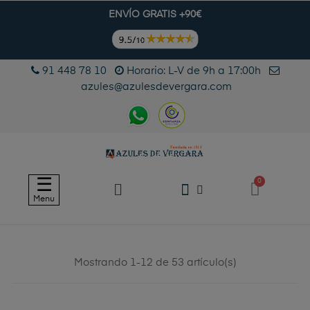
ENVÍO GRATIS +90€
91 448 78 10
Horario: L-V de 9h a 17:00h
azules@azulesdevergara.com
Navegación
☰
de
Menu
palanca
Mostrando 1-12 de 53 artículo(s)