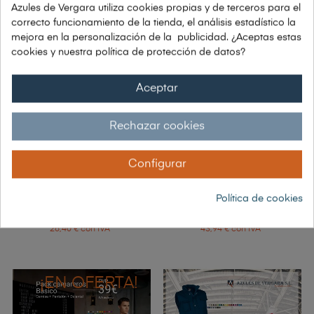
Azules de Vergara utiliza cookies propias y de terceros para el
correcto funcionamiento de la tienda, el análisis estadístico la
mejora en la personalización de la publicidad. ¿Aceptas estas
cookies y nuestra política de protección de datos?
Aceptar
Rechazar cookies
Configurar
PACK PIJAMA
PACK UNIFORME
Política de cookies
SANITARIO...
CAMARERO 2
21,82 € sin IVA
36,31 € sin IVA
26,40 € con IVA
43,94 € con IVA
¡EN OFERTA!