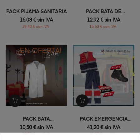
PACK PIJAMA SANITARIA
PACK BATA DE
LABORATORIO
16,03 € sin IVA
12,92 € sin IVA
19,40 € con IVA
15,63 € con IVA
¡EN OFERTA!
PACK BATA
PACK EMERGENCIA
LABORATORIO BLANCA
SANITARIA
10,50 € sin IVA
41,20 € sin IVA
12,71 € con IVA
49,85 € con IVA