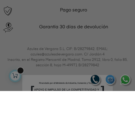
Pago seguro
Garantía 30 días de devolución
Azules de Vergara S.L. CIF: B/28279842. EMAIL:
azules@azulesdevergara.com. C/ Jordán 4
Inscrita, en el Registro Mercantil de Madrid, Tomo 2912, libro 0, folio 85,
sección 8, hoja M-49971 B/28279842