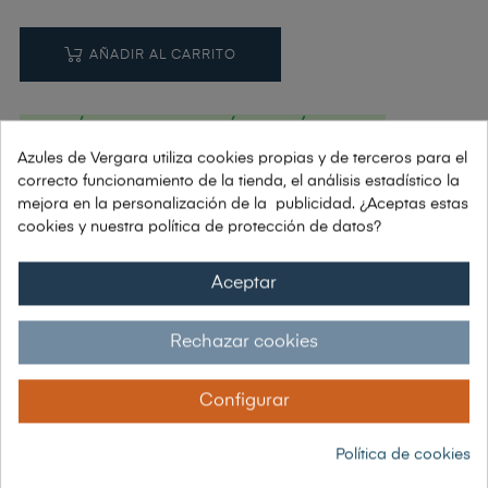
AÑADIR AL CARRITO
ENVÍO:
10 A 15 DÍAS HÁBILES
Azules de Vergara utiliza cookies propias y de terceros para el
correcto funcionamiento de la tienda, el análisis estadístico la
mejora en la personalización de la publicidad. ¿Aceptas estas
cookies y nuestra política de protección de datos?
PAGOS: PAYPAL | VISA | TRANSFERENCIA | BIZUM
Aceptar
Si tienes alguna duda: Tel. 91 448 78 10
Rechazar cookies
Envío grátis a partir de 150€
Configurar
Garantía 30 días de devolución
Política de cookies