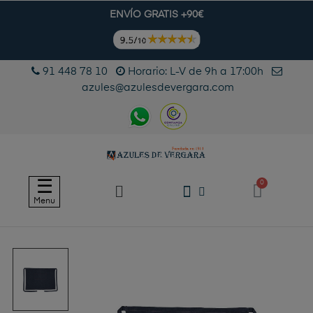
ENVÍO GRATIS +90€
91 448 78 10
Horario: L-V de 9h a 17:00h
azules@azulesdevergara.com
Navegación
☰
de
Menu
palanca