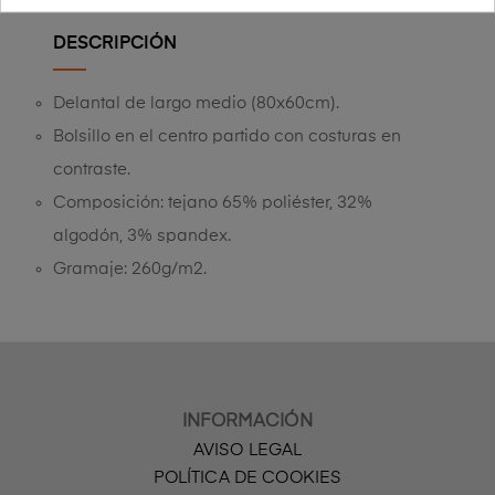
DESCRIPCIÓN
Delantal de largo medio (80x60cm).
Bolsillo en el centro partido con costuras en
contraste.
Composición: tejano 65% poliéster, 32%
algodón, 3% spandex.
Gramaje: 260g/m2.
INFORMACIÓN
AVISO LEGAL
POLÍTICA DE COOKIES