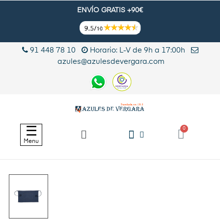
ENVÍO GRATIS +90€
91 448 78 10
Horario: L-V de 9h a 17:00h
azules@azulesdevergara.com
Navegación
☰
de
Menu
palanca