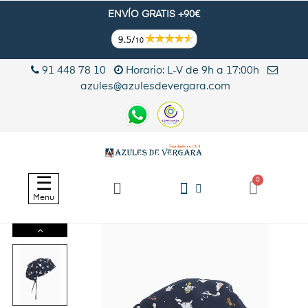
ENVÍO GRATIS +90€
91 448 78 10
Horario: L-V de 9h a 17:00h
azules@azulesdevergara.com
Navegación
☰
de
Menu
palanca