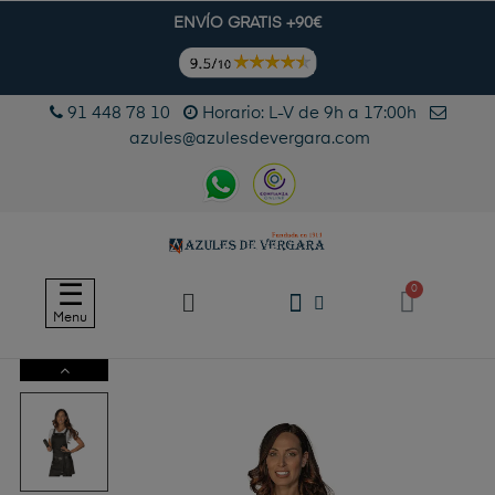
ENVÍO GRATIS +90€
91 448 78 10
Horario: L-V de 9h a 17:00h
azules@azulesdevergara.com
Navegación
☰
de
Menu
palanca