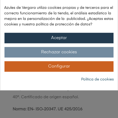
Garantía 30 días de devolución
Azules de Vergara utiliza cookies propias y de terceros para el
correcto funcionamiento de la tienda, el análisis estadístico la
mejora en la personalización de la publicidad. ¿Aceptas estas
cookies y nuestra política de protección de datos?
DESCRIPCIÓN
Aceptar
Zueco Sanitario Anatómico
diseño MyReach
Rechazar cookies
que no contiene sustancias perjudiciales para
la salud y el medioambiente. Suela EVA
Configurar
ultraligero de 90gr, extraíble forrada en tejido D
Política de cookies
DRY para mayor transpirabilidad y gestión en la
temperatura.
Zueco de trabajo
lavable hasta
40º. Certificado de origen español.
Norma: EN- ISO-20347. UE 425/2016