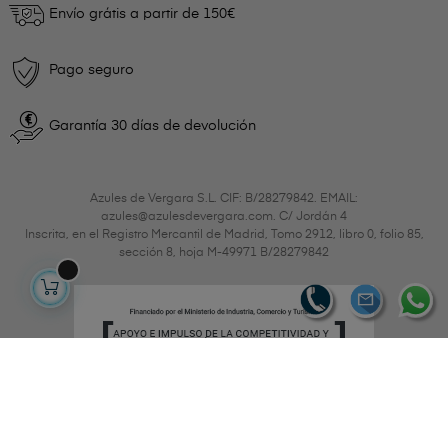
Envío grátis a partir de 150€
Pago seguro
Garantía 30 días de devolución
Azules de Vergara S.L. CIF: B/28279842. EMAIL:
azules@azulesdevergara.com. C/ Jordán 4
Inscrita, en el Registro Mercantil de Madrid, Tomo 2912, libro 0, folio 85,
sección 8, hoja M-49971 B/28279842