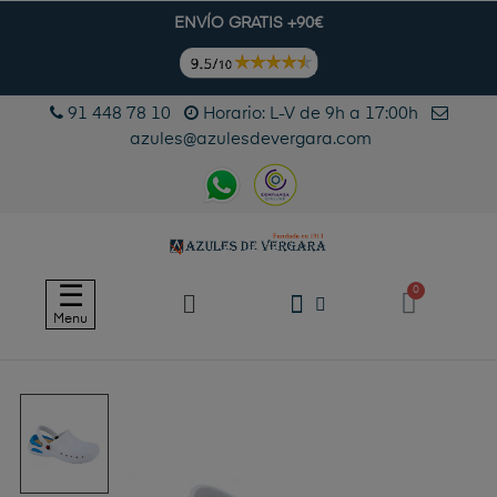
ENVÍO GRATIS +90€
91 448 78 10
Horario: L-V de 9h a 17:00h
azules@azulesdevergara.com
Navegación
☰
de
Menu
palanca