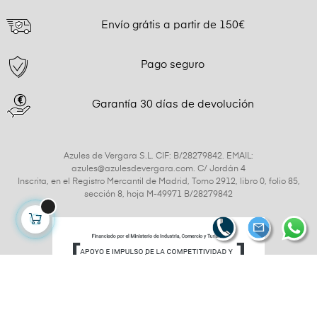
Envío grátis a partir de 150€
Pago seguro
Garantía 30 días de devolución
Azules de Vergara S.L. CIF: B/28279842. EMAIL:
azules@azulesdevergara.com. C/ Jordán 4
Inscrita, en el Registro Mercantil de Madrid, Tomo 2912, libro 0, folio 85,
sección 8, hoja M-49971 B/28279842