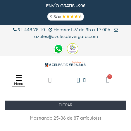
ENVÍO GRATIS +90€
91 448 78 10
Horario: L-V de 9h a 17:00h
azules@azulesdevergara.com
Navegación
☰
de
Menu
palanca
FILTRAR
Mostrando 25-36 de 87 artículo(s)