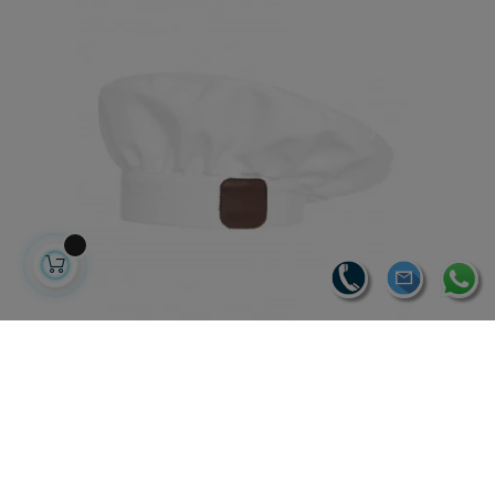
GORRO CHAMPIÑON BLANCO
24,30 €
16,06 € sin IVA