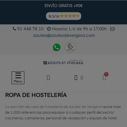
ENVÍO GRATIS +90€
91 448 78 10
Horario: L-V de 9h a 17:00h
azules@azulesdevergara.com
Navegación
☰
de
Menu
palanca
ROPA DE HOSTELERÍA
La sección de ropa de hostelería de Azules de Vergara
reúne más
de 1.000 referencias para equipar a cualquier perfil del sector:
cocineros, camareros, personal de recepción y equipo de hotel.