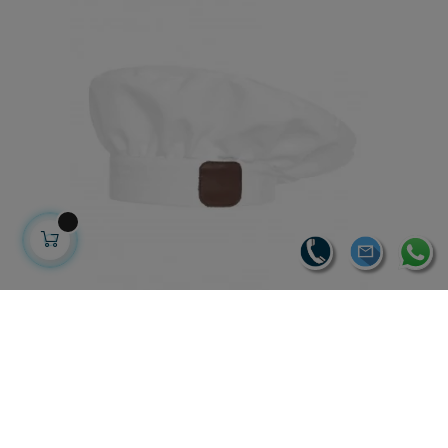
GORRO CHAMPIÑON BLANCO
24,30 €
16,06 € sin IVA