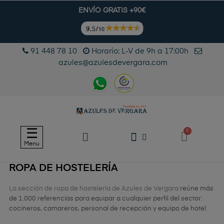
ENVÍO GRATIS +90€
91 448 78 10
Horario: L-V de 9h a 17:00h
azules@azulesdevergara.com
Navegación
☰
de
Menu
palanca
ROPA DE HOSTELERÍA
La sección de ropa de hostelería de Azules de Vergara
reúne más
de 1.000 referencias para equipar a cualquier perfil del sector:
cocineros, camareros, personal de recepción y equipo de hotel.