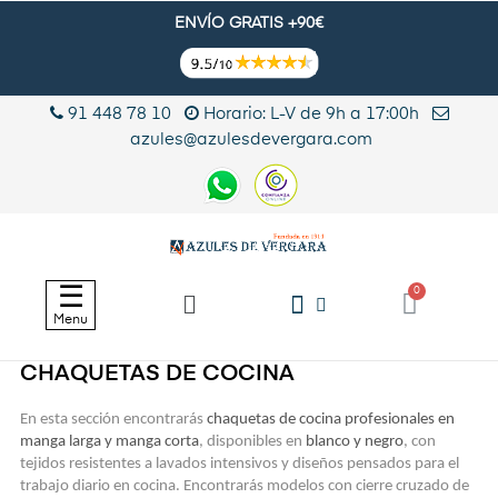
ENVÍO GRATIS +90€
91 448 78 10
Horario: L-V de 9h a 17:00h
azules@azulesdevergara.com
Navegación
☰
de
Menu
palanca
CHAQUETAS DE COCINA
En esta sección encontrarás
chaquetas de cocina profesionales en
manga larga y manga corta
, disponibles en
blanco y negro
, con
tejidos resistentes a lavados intensivos y diseños pensados para el
trabajo diario en cocina. Encontrarás modelos con cierre cruzado de