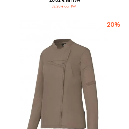
26,61 € sin IVA
32,20 € con IVA
-20%