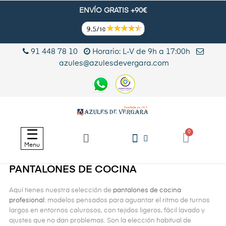
ENVÍO GRATIS +90€
91 448 78 10
Horario: L-V de 9h a 17:00h
azules@azulesdevergara.com
Navegación
☰
de
Menu
palanca
PANTALONES DE COCINA
Aquí tienes nuestra selección de
pantalones de cocina
profesional
: modelos pensados para aguantar el ritmo de turnos
largos en entornos calurosos, con tejidos ligeros, fácil lavado y
ajustes que no dan problemas. Son la elección habitual de