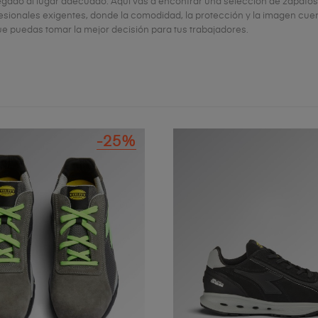
egado al lugar adecuado. Aquí vas a encontrar una selección de zapatos,
esionales exigentes, donde la comodidad, la protección y la imagen cuent
e puedas tomar la mejor decisión para tus trabajadores.
-25%