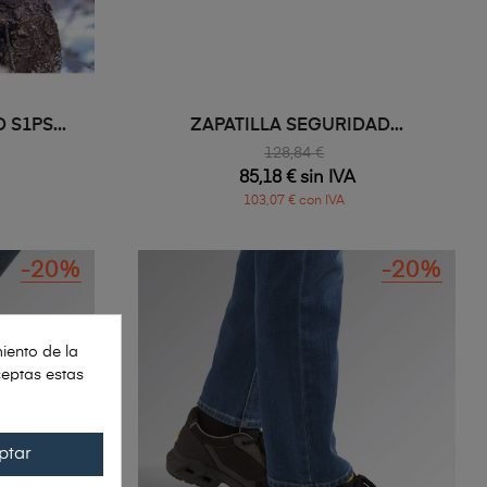
ZAPATILLA SEGURIDAD S1PS...
ZAPATILLA SEGURIDAD...
128,84 €
85,18 € sin IVA
103,07 € con IVA
-20%
-20%
iento de la
ceptas estas
ptar