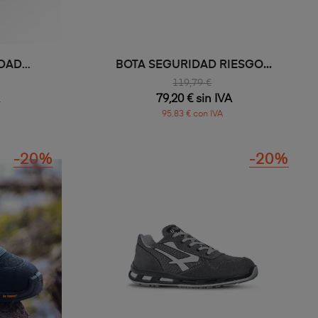
DAD
BOTA SEGURIDAD RIESGO...
E
119,79 €
79,20 € sin IVA
95,83 € con IVA
-20%
-20%