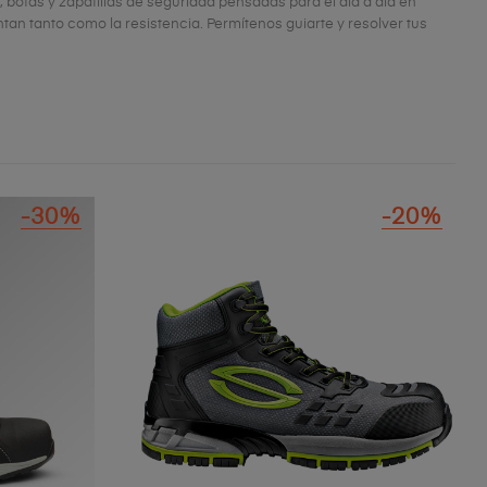
 botas y zapatillas de seguridad pensadas para el día a día en
an tanto como la resistencia. Permítenos guiarte y resolver tus
-30%
-20%