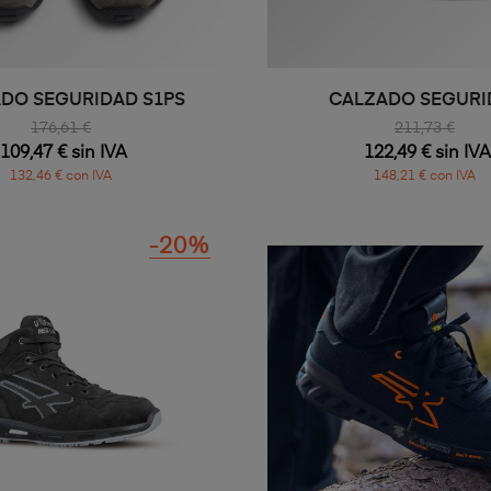
DO SEGURIDAD S1PS
CALZADO SEGURI
TRANSPIRABL
176,61 €
211,73 €
109,47 € sin IVA
122,49 € sin IVA
132,46 € con IVA
148,21 € con IVA
-20%