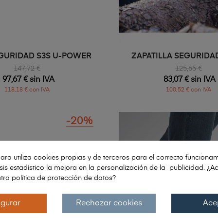
GURIDAD S3S U-POWER
147,72 €
125,65 €
97,67 € sin IVA
83,07 € sin IVA
118,18 € con IVA
100,52 € con IVA
-20%
ara utiliza cookies propias y de terceros para el correcto funcionam
lisis estadístico la mejora en la personalización de la publicidad. ¿A
tra política de protección de datos?
igurar
Rechazar cookies
Ace