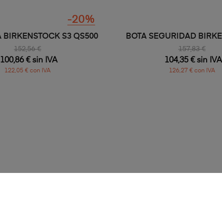
A SEGURIDAD S3L SIN...
ZAPATILLA PIEL BIRKEN
235,32 €
142,05 €
155,58 € sin IVA
93,92 € sin IVA
188,26 € con IVA
113,64 € con IVA
-20%