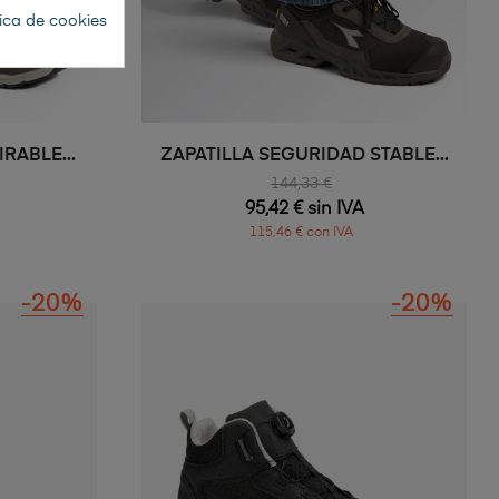
tica de cookies
RABLE...
ZAPATILLA SEGURIDAD STABLE...
144,33 €
95,42 € sin IVA
115,46 € con IVA
-20%
-20%