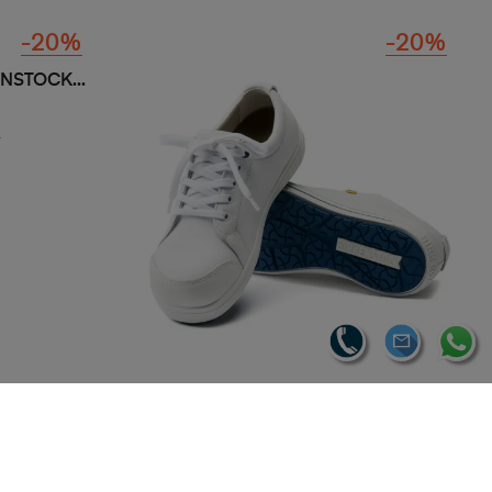
STOCK...
MOCASIN BIRKENSTOCK QO400...
142,05 €
93,92 € sin IVA
113,64 € con IVA
-20%
-20%