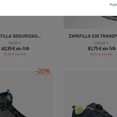
Polí
TILLA SEGURIDAD...
ZAPATILLA S3S TRANSPI
94,28 €
123,64 €
62,33 € sin IVA
81,75 € sin IVA
75,42 € con IVA
98,91 € con IVA
-20%