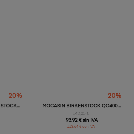
X S3S...
ZAPATILLA SEGURIDAD S3L...
141,47 €
93,53 € sin IVA
113,18 € con IVA
-20%
-20%