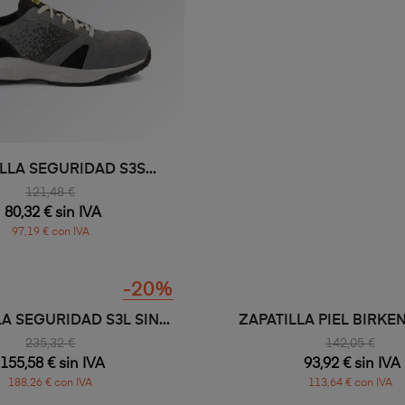
LLA SEGURIDAD S3S...
BOTA SEGURIDAD UNISE
121,48 €
129,06 €
80,32 € sin IVA
85,33 € sin IVA
97,19 € con IVA
103,25 € con IVA
-20%