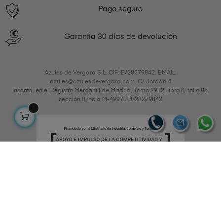
Pago seguro
Garantía 30 días de devolución
Azules de Vergara S.L. CIF: B/28279842. EMAIL:
azules@azulesdevergara.com. C/ Jordán 4
Inscrita, en el Registro Mercantil de Madrid, Tomo 2912, libro 0, folio 85,
sección 8, hoja M-49971 B/28279842