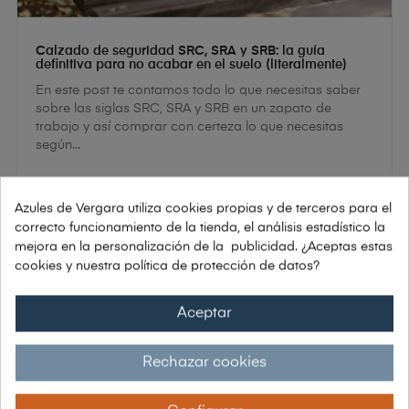
Calzado de seguridad SRC, SRA y SRB: la guía
definitiva para no acabar en el suelo (literalmente)
En este post te contamos todo lo que necesitas saber
sobre las siglas SRC, SRA y SRB en un zapato de
trabajo y así comprar con certeza lo que necesitas
según...
5
FEB
Azules de Vergara utiliza cookies propias y de terceros para el
2026
correcto funcionamiento de la tienda, el análisis estadístico la
mejora en la personalización de la publicidad. ¿Aceptas estas
cookies y nuestra política de protección de datos?
Aceptar
Rechazar cookies