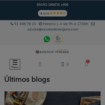
ENVÍO GRATIS +90€
91 448 78 10
Horario: L-V de 9h a 17:00h
azules@azulesdevergara.com
Navegación
☰
de
Menu
palanca
Últimos blogs