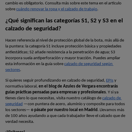
cambio es obligatorio. Consulta más sobre este tema en el artículo 
sobre
cuándo renovar la ropa y el calzado de trabajo
.
¿Qué significan las categorías S1, S2 y S3 en el 
calzado de seguridad?
Hacen referencia al nivel de protección global de la bota, más allá de 
la puntera: la categoría S1 incluye protección básica y propiedades 
antiestáticas; S2 añade resistencia a la penetración de agua; S3 
incorpora suela antiperforación y mayor tracción. Puedes ampliar 
esta información en la guía sobre
calzado de seguridad según 
sectores
.
Si quieres seguir profundizando en calzado de seguridad,
EPIs
 y 
normativa laboral, 
en el blog de Azules de Vergara encontrarás 
guías prácticas pensadas para empresas y profesionales
. Y si ya 
tienes claro lo que necesitas, visita nuestro catálogo de
calzado de 
seguridad
 —con puntera de acero, aluminio y composite para todos 
los sectores— 
o pásate por nuestro local en Madrid
. Llevamos más 
de 100 años ayudando a que cada trabajador lleve el calzado que de 
verdad necesita. 