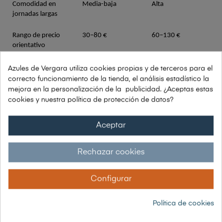
Comodidad en 
Media-baja
Alta
jornadas largas
Rango de precio 
30–80 €
60–130 €
orientativo
Activa detectores de 
Sí
No
Azules de Vergara utiliza cookies propias y de terceros para el
metales
correcto funcionamiento de la tienda, el análisis estadístico la
mejora en la personalización de la publicidad. ¿Aceptas estas
Aislamiento térmico
Bajo
Medio-alto
cookies y nuestra política de protección de datos?
Resistencia a la 
Baja (sin 
Alta
Aceptar
oxidación
tratamiento)
Sectores 
Construcción, 
Logística, servicios, 
Rechazar cookies
recomendados
industria pesada
almacén
Configurar
Cómo elegir la puntera correcta según tu 
Política de cookies
trabajo: 5 pasos prácticos
— Evalúa el riesgo real de tu puesto.
 No todos los trabajos 