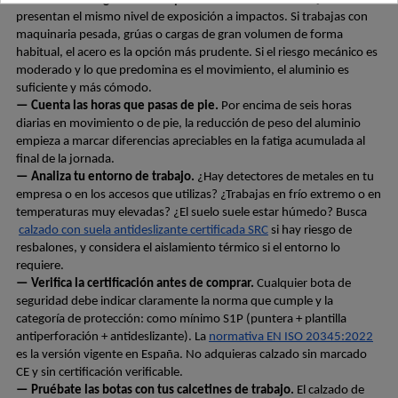
presentan el mismo nivel de exposición a impactos. Si trabajas con 
maquinaria pesada, grúas o cargas de gran volumen de forma 
habitual, el acero es la opción más prudente. Si el riesgo mecánico es 
moderado y lo que predomina es el movimiento, el aluminio es 
suficiente y más cómodo.
— Cuenta las horas que pasas de pie.
 Por encima de seis horas 
diarias en movimiento o de pie, la reducción de peso del aluminio 
empieza a marcar diferencias apreciables en la fatiga acumulada al 
final de la jornada.
— Analiza tu entorno de trabajo.
 ¿Hay detectores de metales en tu 
empresa o en los accesos que utilizas? ¿Trabajas en frío extremo o en 
temperaturas muy elevadas? ¿El suelo suele estar húmedo? Busca
calzado con suela antideslizante certificada SRC
 si hay riesgo de 
resbalones, y considera el aislamiento térmico si el entorno lo 
requiere.
— Verifica la certificación antes de comprar.
 Cualquier bota de 
seguridad debe indicar claramente la norma que cumple y la 
categoría de protección: como mínimo S1P (puntera + plantilla 
antiperforación + antideslizante). La
normativa EN ISO 20345:2022
es la versión vigente en España. No adquieras calzado sin marcado 
CE y sin certificación verificable.
— Pruébate las botas con tus calcetines de trabajo.
 El calzado de 