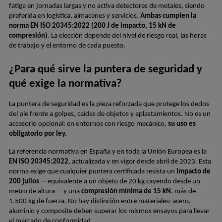
fatiga en jornadas largas y no activa detectores de metales, siendo 
preferida en logística, almacenes y servicios. 
Ambas cumplen la 
norma EN ISO 20345:2022 (200 J de impacto, 15 kN de 
compresión)
. La elección depende del nivel de riesgo real, las horas 
de trabajo y el entorno de cada puesto.
¿Para qué sirve la puntera de seguridad y 
qué exige la normativa?
La puntera de seguridad es la pieza reforzada que protege los dedos 
del pie frente a golpes, caídas de objetos y aplastamientos. No es un 
accesorio opcional: en entornos con riesgo mecánico,
 su uso es 
obligatorio por ley.
La referencia normativa en España y en toda la Unión Europea es la 
EN ISO 20345:2022
, actualizada y en vigor desde abril de 2023. Esta 
norma exige que cualquier puntera certificada resista un 
impacto de 
200 julios
 —equivalente a un objeto de 20 kg cayendo desde un 
metro de altura— y una 
compresión mínima de 15 kN
, más de 
1.500 kg de fuerza. No hay distinción entre materiales: acero, 
aluminio y composite deben superar los mismos ensayos para llevar 
el marcado de conformidad.