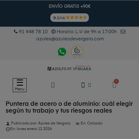
ENVÍO GRATIS +90€
91 448 78 10
Horario: L-V de 9h a 17:00h
azules@azulesdevergara.com
Navegación
☰
de
Menu
palanca
Puntera de acero o de aluminio: cuál elegir
según tu trabajo y tus riesgos reales
person
list
Publicado por:
Azules de Vergara
En:
Calzado

En:
lunes
enero
12
2026