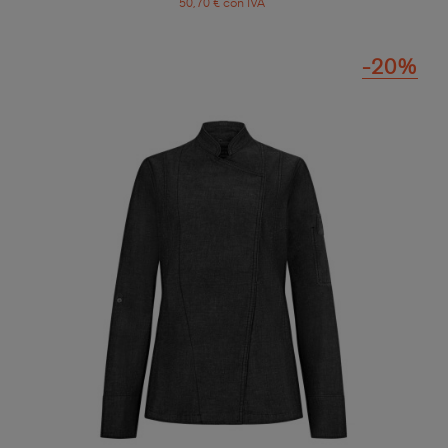
50,70 € con IVA
-20%