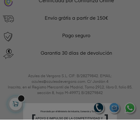
Certificada por Confianza Online
Envío grátis a partir de 150€
Pago seguro
Garantía 30 días de devolución
Azules de Vergara S.L. CIF: B/28279842. EMAIL:
azules@azulesdevergara.com. C/ Jordán 4
Inscrita, en el Registro Mercantil de Madrid, Tomo 2912, libro 0, folio 85,
sección 8, hoja M-49971 B/28279842