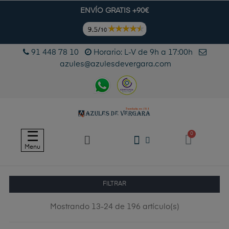
ENVÍO GRATIS +90€
91 448 78 10
Horario: L-V de 9h a 17:00h
azules@azulesdevergara.com
Navegación
☰
de
Menu
palanca
FILTRAR
Mostrando 13-24 de 196 artículo(s)