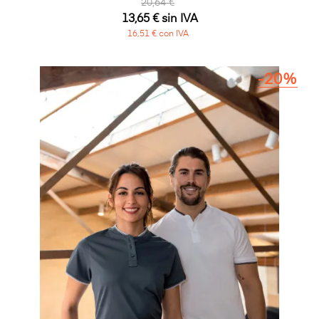
20,64 €
13,65 € sin IVA
16,51 € con IVA
-20%