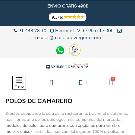
ENVÍO GRATIS +90€
91 448 78 10
Horario: L-V de 9h a 17:00h
azules@azulesdevergara.com
Navegación
☰
de
Menu
palanca
POLOS DE CAMARERO
Si estás equipando la sala de tu restaurante, bar, hotel o cafetería,
aquí tienes uno de los catálogos más completos del mercado:
modelos de polos para camarero
,
con opciones para hombre,
mujer y unisex
, en tejidos que van del algodón 100% al poliéster