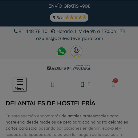
ENVÍO GRATIS +90€
91 448 78 10
Horario: L-V de 9h a 17:00h
azules@azulesdevergara.com
Navegación
☰
de
Menu
palanca
DELANTALES DE HOSTELERÍA
En esta sección encontrarás
delantales profesionales para
hostelería: desde modelos de peto para cocina hasta delantales
cortos para sala
, pasando por opciones en denim, eco-piel y
tejidos estampados que refuerzan la imagen de tu equipo sin