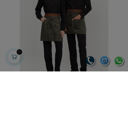
DELANTAL CORTO POLIPIEL
23,60 €
15,60 € sin IVA
18,88 € con IVA