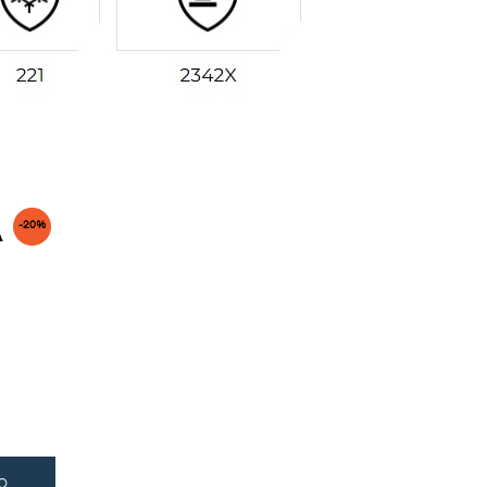
-20%
O