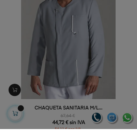
CHAQUETA SANITARIA M/L...
67,64 €
44,72 € sin IVA
54,11 € con IVA