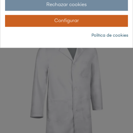
Rechazar cookies
48,82 € sin IVA
59,07 € con IVA
Configurar
-20%
Política de cookies