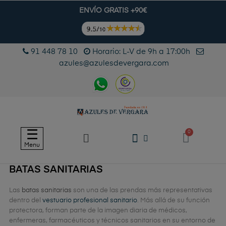
ENVÍO GRATIS +90€
91 448 78 10
Horario: L-V de 9h a 17:00h
azules@azulesdevergara.com
Navegación
☰
de
Menu
palanca
BATAS SANITARIAS
Las
batas sanitarias
son una de las prendas más representativas
dentro del
vestuario profesional sanitario
. Más allá de su función
protectora, forman parte de la imagen diaria de médicos,
enfermeras, farmacéuticos y técnicos sanitarios en su entorno de