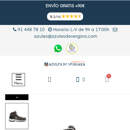
ENVÍO GRATIS +90€
91 448 78 10
Horario: L-V de 9h a 17:00h
azules@azulesdevergara.com
Navegación
☰
de
Menu
palanca