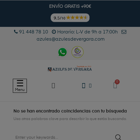
ENVÍO GRATIS +90€
91 448 78 10
Horario: L-V de 9h a 17:00h
azules@azulesdevergara.com
Navegación
☰
de
Menu
palanca
No se han encontrado coincidencias con tu búsqueda
Usa otras palabras clave para describir lo que estás buscando.