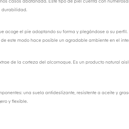
algunos casos abatanada. Este tipo de piel cuenta con numero
a durabilidad.
 que acoge el pie adoptando su forma y plegándose a su perfil. 
y de este modo hace posible un agradable ambiente en el interi
trae de la corteza del alcornoque. Es un producto natural ais
onentes: una suela antideslizante, resistente a aceite y gra
ro y flexible.