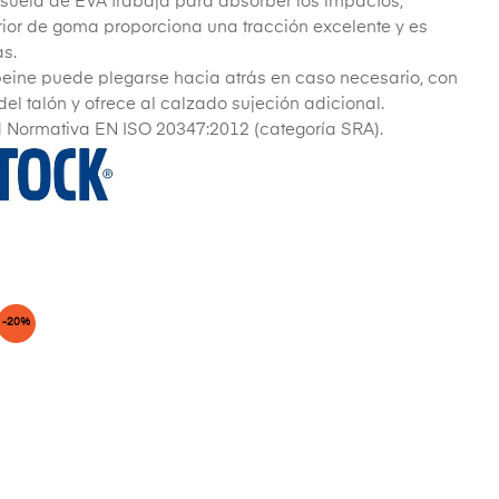
esuela de EVA trabaja para absorber los impactos,
rior de goma proporciona una tracción excelente y es
as.
peine puede plegarse hacia atrás en caso necesario, con
el talón y ofrece al calzado sujeción adicional.
d Normativa EN ISO 20347:2012 (categoría SRA).
-20%