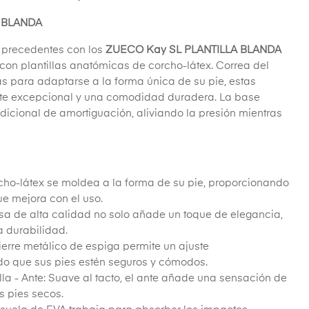
 BLANDA
n precedentes con los
ZUECO Kay SL PLANTILLA BLANDA
con plantillas anatómicas de corcho-látex. Correa del
s para adaptarse a la forma única de su pie, estas
orte excepcional y una comodidad duradera. La base
cional de amortiguación, aliviando la presión mientras
rcho-látex se moldea a la forma de su pie, proporcionando
e mejora con el uso.
 lisa de alta calidad no solo añade un toque de elegancia,
a durabilidad.
ierre metálico de espiga permite un ajuste
do que sus pies estén seguros y cómodos.
lla - Ante: Suave al tacto, el ante añade una sensación de
s pies secos.