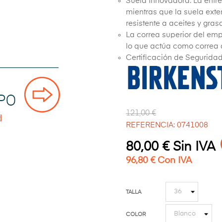
Suela Innovadora: La entr
mientras que la suela exte
resistente a aceites y gras
La correa superior del em
lo que actúa como correa d
Certificación de Segurida
121,00 €
REFERENCIA: 0741008
80,00 € Sin IVA
96,80 € Con IVA
TALLA
COLOR