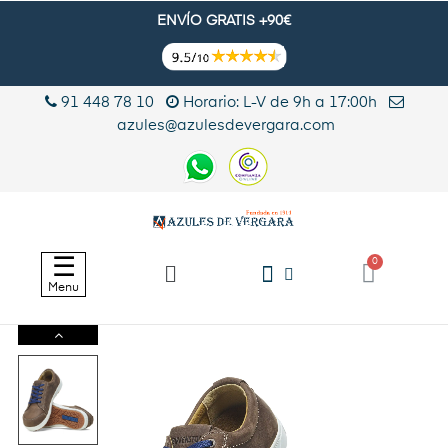
ENVÍO GRATIS +90€
91 448 78 10
Horario: L-V de 9h a 17:00h
azules@azulesdevergara.com
Navegación
☰
de
Menu
palanca