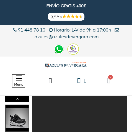
ENVÍO GRATIS +90€
91 448 78 10
Horario: L-V de 9h a 17:00h
azules@azulesdevergara.com
Navegación
☰
de
Menu
palanca