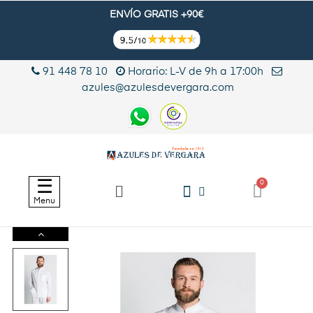
ENVÍO GRATIS +90€
91 448 78 10
Horario: L-V de 9h a 17:00h
azules@azulesdevergara.com
Navegación
☰
de
Menu
palanca