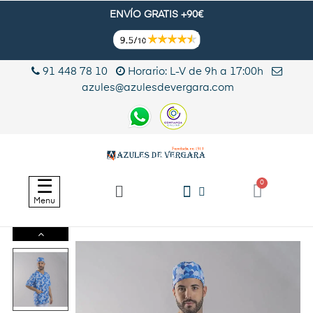
ENVÍO GRATIS +90€
91 448 78 10
Horario: L-V de 9h a 17:00h
azules@azulesdevergara.com
Navegación
☰
de
Menu
palanca