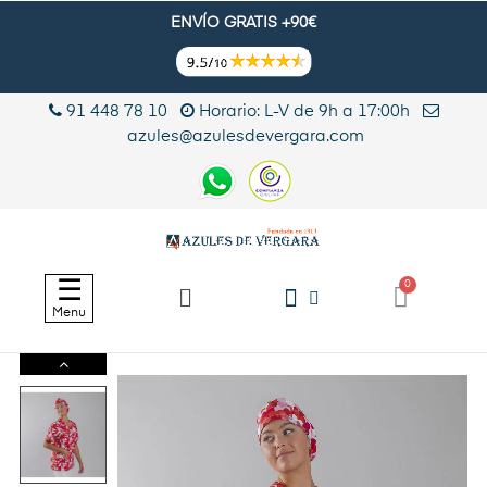
ENVÍO GRATIS +90€
91 448 78 10
Horario: L-V de 9h a 17:00h
azules@azulesdevergara.com
Navegación
☰
de
Menu
palanca