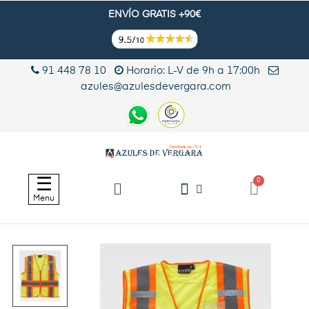
ENVÍO GRATIS +90€
91 448 78 10
Horario: L-V de 9h a 17:00h
azules@azulesdevergara.com
Navegación
☰
de
Menu
palanca