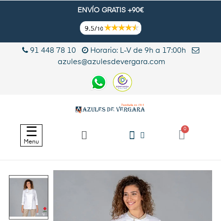
ENVÍO GRATIS +90€
91 448 78 10
Horario: L-V de 9h a 17:00h
azules@azulesdevergara.com
Navegación
☰
de
Menu
palanca