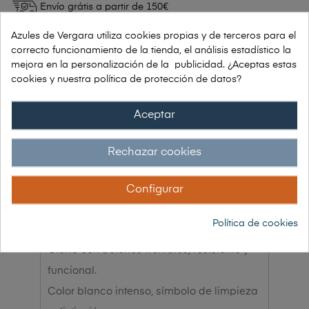
Envío grátis a partir de 150€
Azules de Vergara utiliza cookies propias y de terceros para el
Garantía 30 días de devolución
correcto funcionamiento de la tienda, el análisis estadístico la
mejora en la personalización de la publicidad. ¿Aceptas estas
cookies y nuestra política de protección de datos?
Aceptar
DESCRIPCIÓN
Rechazar cookies
Características principales
Configurar
Corte unisex clásico, con ajuste cómodo y
Política de cookies
profesional.
Cierre con botones frontales, resistente y
funcional.
Color blanco intenso, símbolo de limpieza