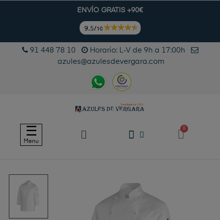
ENVÍO GRATIS +90€
91 448 78 10
Horario: L-V de 9h a 17:00h
azules@azulesdevergara.com
Navegación
☰
de
Menu
palanca