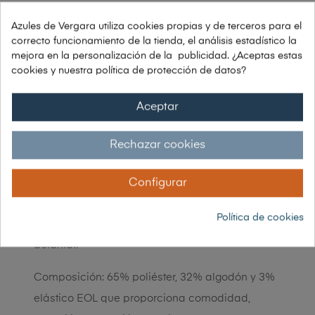
Azules de Vergara utiliza cookies propias y de terceros para el
correcto funcionamiento de la tienda, el análisis estadístico la
mejora en la personalización de la publicidad. ¿Aceptas estas
DESCRIPCIÓN
cookies y nuestra política de protección de datos?
Chaqueta de cocina
para señoras con puños
Aceptar
remangables. El tejido de la espalda es
especial, de malla transpirable lo que
Rechazar cookies
incrementa tu comodidad; las dos cremalleras
de la espalda van ocultas. Con bolsillo invisible
Configurar
en el pecho y trabilla de polipiel en el cuello
Política de cookies
especialmente colocada para sujetar el
delantal.
Composición: 65% poliéster, 32% algodón y 3%
elástico EOL que proporciona comodidad,