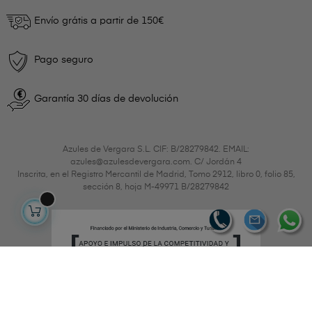
Envío grátis a partir de 150€
Pago seguro
Garantía 30 días de devolución
Azules de Vergara S.L. CIF: B/28279842. EMAIL:
azules@azulesdevergara.com. C/ Jordán 4
Inscrita, en el Registro Mercantil de Madrid, Tomo 2912, libro 0, folio 85,
sección 8, hoja M-49971 B/28279842