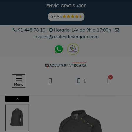
ENVÍO GRATIS +90€
91 448 78 10
Horario: L-V de 9h a 17:00h
azules@azulesdevergara.com
Navegación
☰
de
Menu
palanca