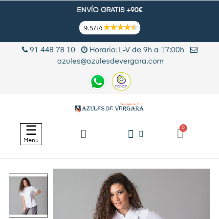
ENVÍO GRATIS +90€
91 448 78 10
Horario: L-V de 9h a 17:00h
azules@azulesdevergara.com
Navegación
☰
de
Menu
palanca