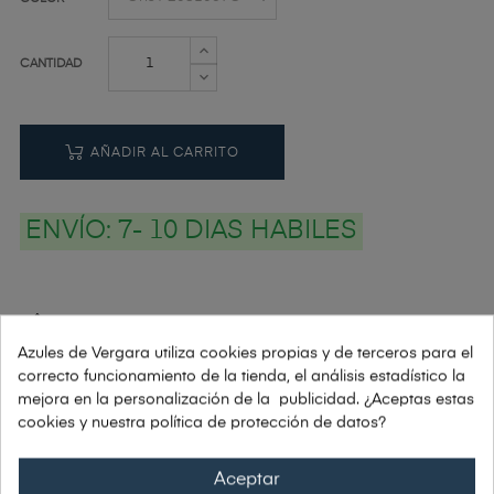
CANTIDAD
AÑADIR AL CARRITO
ENVÍO:
7- 10 DIAS HABILES
PAGOS: PAYPAL | VISA | TRANSFERENCIA | BIZUM
Azules de Vergara utiliza cookies propias y de terceros para el
correcto funcionamiento de la tienda, el análisis estadístico la
Si tienes alguna duda: Tel. 91 448 78 10
mejora en la personalización de la publicidad. ¿Aceptas estas
cookies y nuestra política de protección de datos?
Envío grátis a partir de 150€
Aceptar