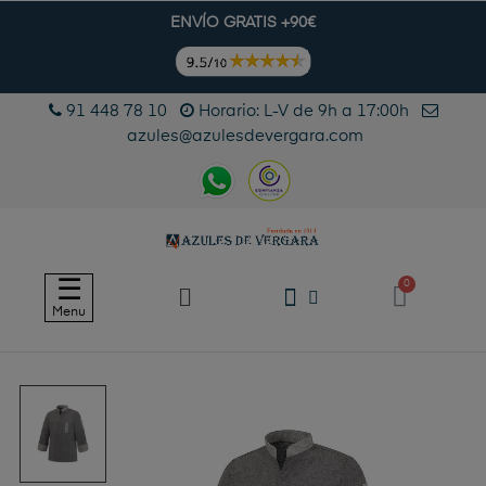
ENVÍO GRATIS +90€
91 448 78 10
Horario: L-V de 9h a 17:00h
azules@azulesdevergara.com
Navegación
☰
de
Menu
palanca