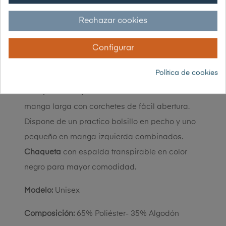
Garantía 30 días de devolución
Rechazar cookies
Configurar
DESCRIPCIÓN
Política de cookies
Chaqueta transpirable
confeccionada en
manga larga con corchetes de fácil abertura.
Dispone de un practico bolsillo en pecho y uno
pequeño en manga izquierda combinados.
Chaqueta
con espalda transpirable en color
negro para mayor comodidad.
Modelo:
Unisex
Composición:
65% Poliéster- 35% Algodón