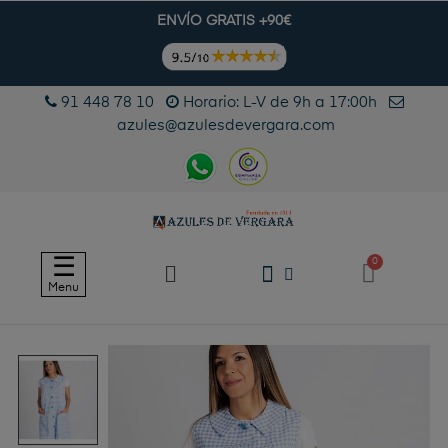
ENVÍO GRATIS +90€
91 448 78 10
Horario: L-V de 9h a 17:00h
azules@azulesdevergara.com
Navegación
☰
de
Menu
palanca