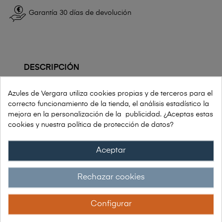
Garantía 30 días de devolución
DESCRIPCIÓN
Azules de Vergara utiliza cookies propias y de terceros para el
Bata Colegial Sin Mangas
con botones
correcto funcionamiento de la tienda, el análisis estadístico la
centrales y dos bolsillos laterales. Se trata de
mejora en la personalización de la publicidad. ¿Aceptas estas
una prenda desmangada.
cookies y nuestra política de protección de datos?
Bata colegial fabricada en tejido
Aceptar
bambula
que es un tejido suave, fresco y ligero,
con buena caída y que No se plancha.
Rechazar cookies
FICHA TECNICA
Configurar