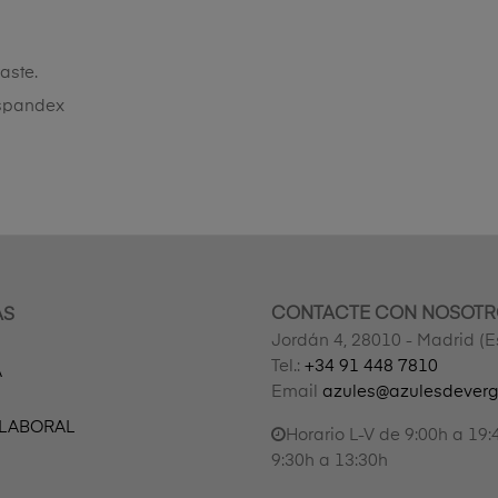
aste.
%spandex
CONTACTE CON NOSOTR
AS
Jordán 4, 28010 - Madrid (
Tel.:
+34 91 448 7810
A
Email
azules@azulesdever
 LABORAL
Horario L-V de 9:00h a 19:
9:30h a 13:30h