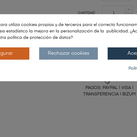
CANTIDAD
ara utiliza cookies propias y de terceros para el correcto funcionam
lisis estadístico la mejora en la personalización de la publicidad. ¿A
tra política de protección de datos?
AÑADIR AL CARRIT
ENVÍO:
10 A 15 
igurar
Rechazar cookies
Ace
Polí
PAGOS: PAYPAL | VISA |
TRANSFERENCIA | BIZUM