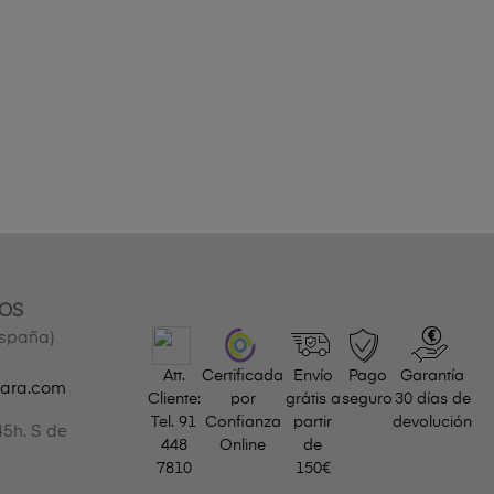
OS
España)
Att.
Certificada
Envío
Pago
Garantía
gara.com
Cliente:
por
grátis a
seguro
30 días de
Tel.
91
Confianza
partir
devolución
45h. S de
448
Online
de
7810
150€