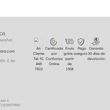
OS
España)
Att.
Certificada
Envío
Pago
Garantía
gara.com
Cliente:
por
grátis a
seguro
30 días de
Tel.
91
Confianza
partir
devolución
45h. S de
448
Online
de
7810
150€
rdán 4
9971 B/28279842