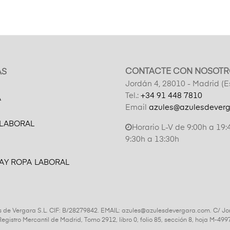
CONTACTE CON NOSOTR
AS
Jordán 4, 28010 - Madrid (
Tel.:
+34 91 448 7810
A
Email
azules@azulesdever
 LABORAL
Horario L-V de 9:00h a 19:
9:30h a 13:30h
AY ROPA LABORAL
s de Vergara S.L. CIF: B/28279842. EMAIL: azules@azulesdevergara.com. C/ Jo
l Registro Mercantil de Madrid, Tomo 2912, libro 0, folio 85, sección 8, hoja M-4