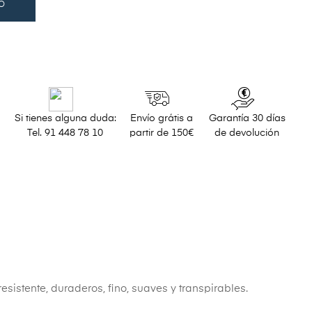
O
Si tienes alguna duda:
Envío grátis a
Garantía 30 días
Tel. 91 448 78 10
partir de 150€
de devolución
resistente, duraderos, fino, suaves y transpirables.