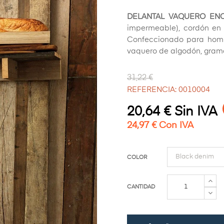
DELANTAL VAQUERO EN
impermeable), cordón en cu
Confeccionado para hombr
vaquero de algodón, gram
31,22 €
REFERENCIA: 0010004
20,64 € Sin IVA
24,97 € Con IVA
COLOR
CANTIDAD