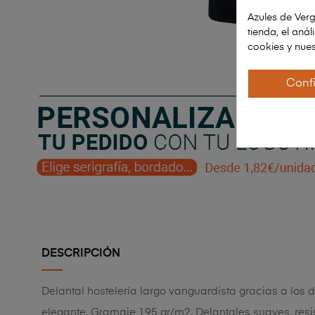
Azules de Verg
tienda, el aná
cookies y nues
Conf
DESCRIPCIÓN
Delantal hostelería largo vanguardista gracias a los 
elegante. Gramaje 195 gr/m2. Delantales suaves, resis