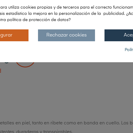
AÑADIR AL CARRIT
ara utiliza cookies propias y de terceros para el correcto funcionam
lisis estadístico la mejora en la personalización de la publicidad. ¿A
ENVÍO:
15 DÍAS 
tra política de protección de datos?
igurar
Rechazar cookies
Ace
Polí
PAGOS: PAYPAL | VISA |
TRANSFERENCIA | BIZUM
detalles en piel, tanto en ribete como en banda en cuello. Los 
tentes, duraderos y transpirables.