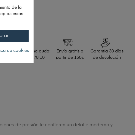
O
iento de la
ceptas estas
HÁBILES
ptar
tica de cookies
Si tienes alguna duda:
Envío grátis a
Garantía 30 días
Tel. 91 448 78 10
partir de 150€
de devolución
botones de presión le confieren un detalle moderno y