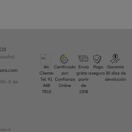
OS
España)
Att.
Certificada
Envío
Pago
Garantía
gara.com
Cliente:
por
grátis a
seguro
30 días de
Tel.
91
Confianza
partir
devolución
45h. S de
448
Online
de
7810
150€
rdán 4