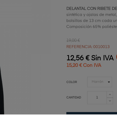
DELANTAL CON RIBETE DE
sintética y ojalas de metal
bolsillos de 13 cm cada un
Composición 65% poliéste
19,00 €
REFERENCIA: 0010013
12,56 € Sin IVA
15,20 € Con IVA
COLOR
CANTIDAD