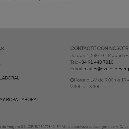
CONTACTE CON NOSOTR
AS
Jordán 4, 28010 - Madrid (
Tel.:
+34 91 448 7810
A
Email
azules@azulesdever
 LABORAL
Horario L-V de 9:00h a 19:
9:30h a 13:30h
AY ROPA LABORAL
s de Vergara S.L. CIF: B/28279842. EMAIL: azules@azulesdevergara.com. C/ Jo