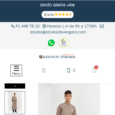
ENVÍO GRATIS +90€
91 448 78 10
Horario: L-V de 9h a 17:00h
azules@azulesdevergara.com
Navegación
☰
de
Menu
palanca