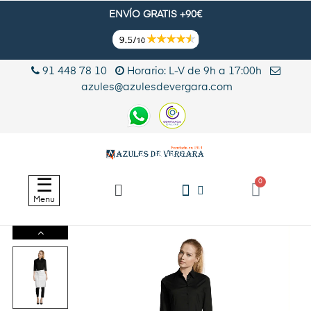
ENVÍO GRATIS +90€
91 448 78 10
Horario: L-V de 9h a 17:00h
azules@azulesdevergara.com
Navegación
☰
de
Menu
palanca