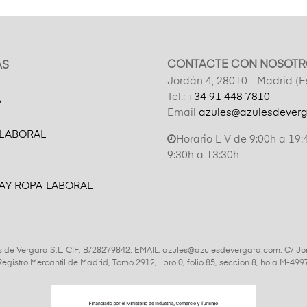
CONTACTE CON NOSOTR
AS
Jordán 4, 28010 - Madrid (
Tel.:
+34 91 448 7810
A
Email
azules@azulesdever
 LABORAL
Horario L-V de 9:00h a 19:
9:30h a 13:30h
AY ROPA LABORAL
s de Vergara S.L. CIF: B/28279842. EMAIL: azules@azulesdevergara.com. C/ Jo
l Registro Mercantil de Madrid, Tomo 2912, libro 0, folio 85, sección 8, hoja M-4