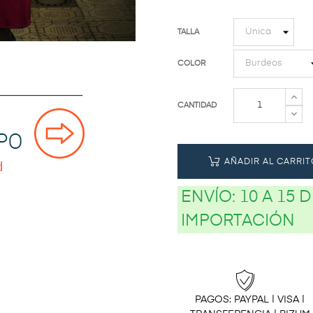
TALLA
COLOR
CANTIDAD
AÑADIR AL CARRIT
ENVÍO:
10 A 15 
IMPORTACIÓN
PAGOS: PAYPAL | VISA |