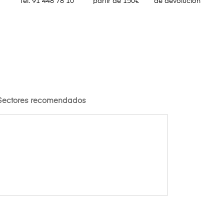
Tel. 91 448 78 10
partir de 150€
de devolución
Sectores recomendados