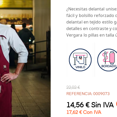
¿Necesitas delantal unise
fácil y bolsillo reforzad
delantal en tejido estilo
detalles en contraste y c
Vergara lo pillas en tall
22,02 €
REFERENCIA: 0009073
14,56 € Sin IVA
17,62 € Con IVA