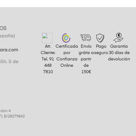
OS
España)
Att.
Certificada
Envío
Pago
Garantía
gara.com
Cliente:
por
grátis a
seguro
30 días de
Tel.
91
Confianza
partir
devolución
45h. S de
448
Online
de
7810
150€
rdán 4
9971 B/28279842