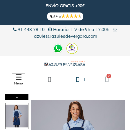
ENVÍO GRATIS +90€
91 448 78 10
Horario: L-V de 9h a 17:00h
azules@azulesdevergara.com
Navegación
☰
de
Menu
palanca