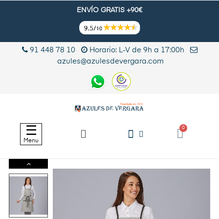
ENVÍO GRATIS +90€
91 448 78 10
Horario: L-V de 9h a 17:00h
azules@azulesdevergara.com
Navegación
☰
de
Menu
palanca