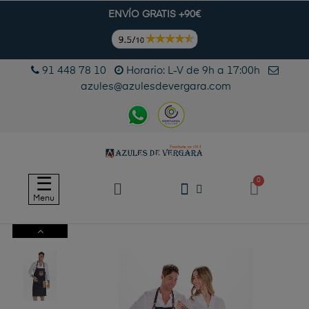
ENVÍO GRATIS +90€
91 448 78 10
Horario: L-V de 9h a 17:00h
azules@azulesdevergara.com
Navegación
☰
de
Menu
palanca