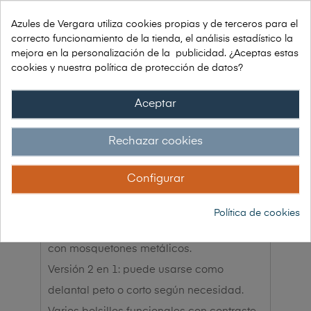
Garantía 30 días de devolución
Azules de Vergara utiliza cookies propias y de terceros para el
correcto funcionamiento de la tienda, el análisis estadístico la
mejora en la personalización de la publicidad. ¿Aceptas estas
cookies y nuestra política de protección de datos?
DESCRIPCIÓN
Aceptar
Rechazar cookies
Características principales
Configurar
Diseño combinable tipo tejano con
detalles en loneta marrón.
Política de cookies
Cintas tricolor marrones y tirante regulable
con mosquetones metálicos.
Versión 2 en 1: puede usarse como
delantal peto o corto según necesidad.