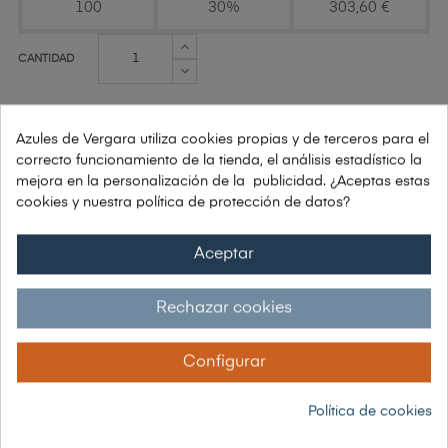
100
30%
303,60 €
CANTIDAD
Azules de Vergara utiliza cookies propias y de terceros para el
AÑADIR AL CARRITO
correcto funcionamiento de la tienda, el análisis estadístico la
mejora en la personalización de la publicidad. ¿Aceptas estas
cookies y nuestra política de protección de datos?
ENVÍO:
7 A 10 DÍAS HÁBILES
Aceptar
PAGOS: PAYPAL | VISA | TRANSFERENCIA | BIZUM
Rechazar cookies
Si tienes alguna duda: Tel. 91 448 78 10
Configurar
Envío grátis a partir de 150€
Política de cookies