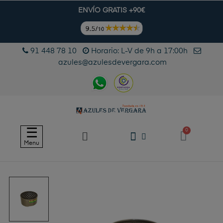
ENVÍO GRATIS +90€
91 448 78 10
Horario: L-V de 9h a 17:00h
azules@azulesdevergara.com
Navegación
☰
de
Menu
palanca