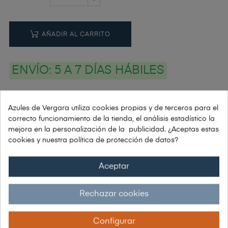
AÑADIR AL CARRITO
ENVÍO:
5 A 7 DÍAS HÁBILES
Azules de Vergara utiliza cookies propias y de terceros para el
PAGOS: PAYPAL | VISA | TRANSFERENCIA | BIZUM
correcto funcionamiento de la tienda, el análisis estadístico la
mejora en la personalización de la publicidad. ¿Aceptas estas
cookies y nuestra política de protección de datos?
Si tienes alguna duda: Tel. 91 448 78 10
Aceptar
Envío grátis a partir de 150€
Rechazar cookies
Garantía 30 días de devolución
Configurar