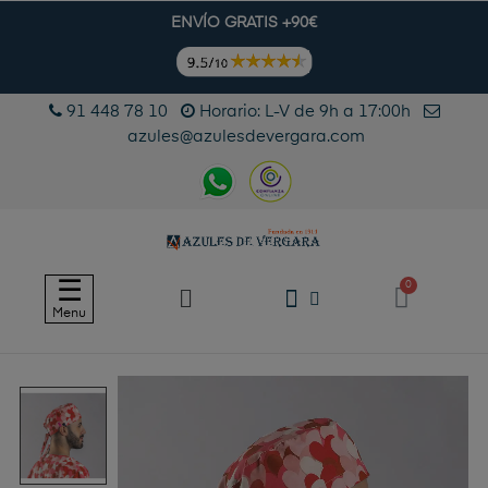
ENVÍO GRATIS +90€
91 448 78 10
Horario: L-V de 9h a 17:00h
azules@azulesdevergara.com
Navegación
☰
de
Menu
palanca