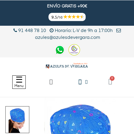
ENVÍO GRATIS +90€
91 448 78 10
Horario: L-V de 9h a 17:00h
azules@azulesdevergara.com
Navegación
☰
de
Menu
palanca