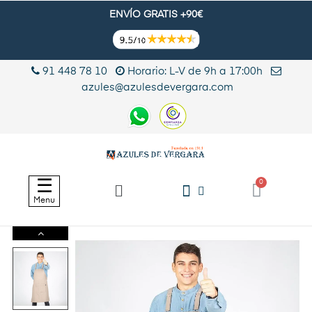
ENVÍO GRATIS +90€
91 448 78 10
Horario: L-V de 9h a 17:00h
azules@azulesdevergara.com
Navegación
☰
de
Menu
palanca