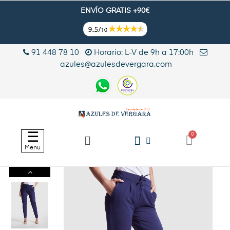
ENVÍO GRATIS +90€
91 448 78 10
Horario: L-V de 9h a 17:00h
azules@azulesdevergara.com
Navegación
☰
de
Menu
palanca